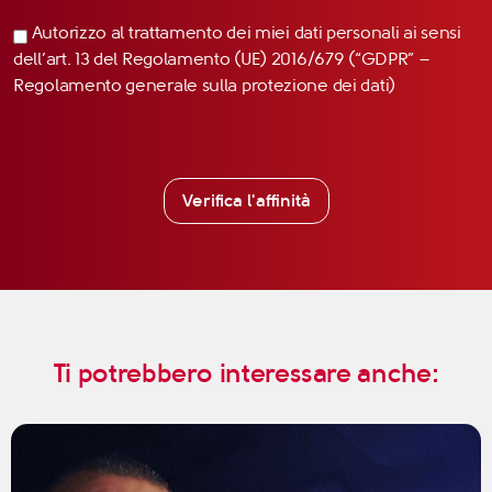
Autorizzo al trattamento dei miei dati personali ai sensi
dell’art. 13 del Regolamento (UE) 2016/679 (“GDPR” –
Regolamento generale sulla protezione dei dati)
Verifica l'affinità
Ti potrebbero interessare anche: