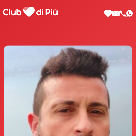
Scopri Club di Più
Le testimonianze Club di Più
La fondatrice Valeria Pilla
Annunci Donne
Agenzia matrimoniale Club di Più
Love Notebook