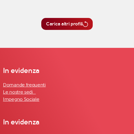
Carica altri profili
In evidenza
Domande frequenti
Le nostre sedi
Impegno Sociale
In evidenza