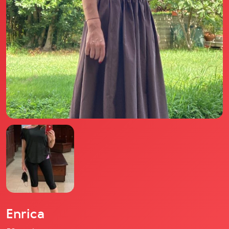
Il libro Donna di Cuori
Quanto costa Club di Più
Love Academy
Domande Frequenti
Impegno Sociale
Le nostre sedi
Facebook
YouTube
Instagram
TikTok
Enrica