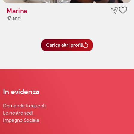
Marina
47 anni
Carica altri profili
In evidenza
Domande frequenti
Le nostre sedi
Impegno Sociale