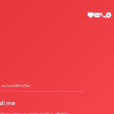
 di Più
 curiosità
Profilo
 di me
ettura, sono un uomo positivo, affabile,