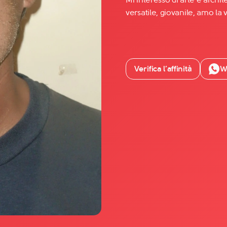
versatile, giovanile, amo la v
Facebook
YouTube
Instagram
Verifica l’affinità
W
TikTok