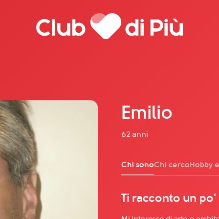
Emilio
Agenzia matrimoniale Club
62 anni
Love Notebook
Il libro Donna di Cuori
di Più
Chi sono
Chi cerco
Hobby e
Quanto costa Club di Più
Love Academy
lla
Domande Frequenti
Ti racconto un po'
Impegno Sociale
Le nostre sedi
Mi interesso di arte e archit