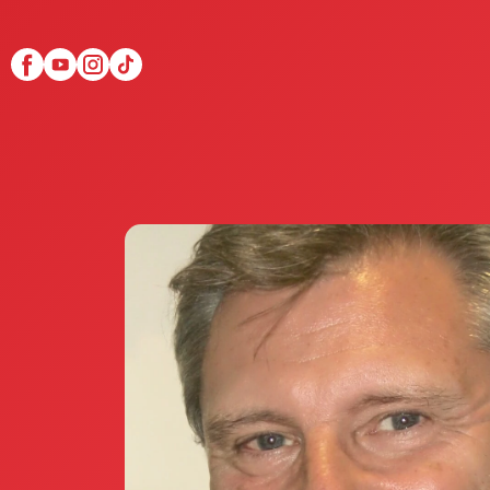
Scopri Club di Più
Le testimonianze Club 
La fondatrice Valeria Pi