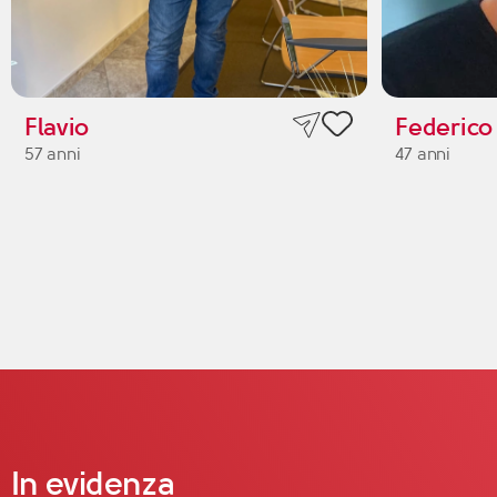
Flavio
Federico
57 anni
47 anni
In evidenza