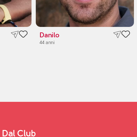
Danilo
44 anni
Dal Club