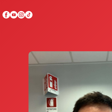
Scopri Club di Più
Le testimonianze Club 
La fondatrice Valeria Pi