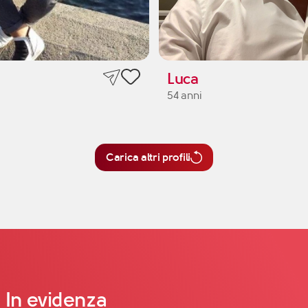
Luca
54 anni
Carica altri profili
In evidenza