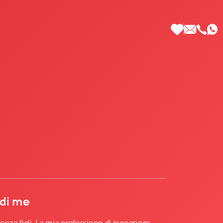
 di Più
 di me
enza figli. La mia professione di ingegnere