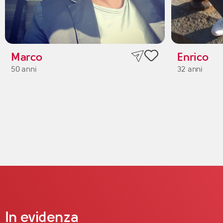
Marco
Enrico
50 anni
32 anni
In evidenza