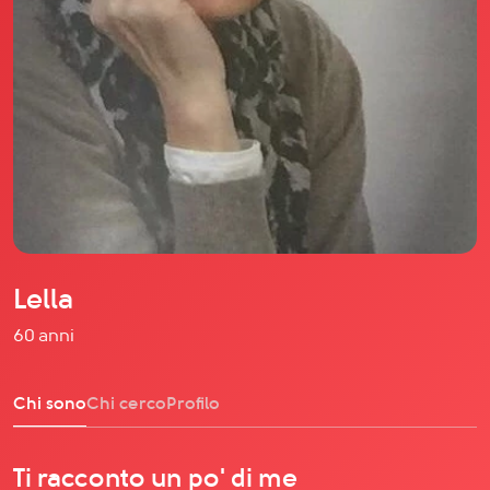
Il libro Donna di Cuori
Quanto costa Club di Più
Love Academy
Domande Frequenti
Impegno Sociale
Le nostre sedi
Facebook
YouTube
Instagram
Lella
TikTok
60 anni
Chi sono
Chi cerco
Profilo
Ti racconto un po' di me