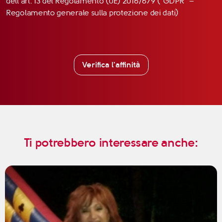
dell’art. 13 del Regolamento (UE) 2016/679 (“GDPR” –
Regolamento generale sulla protezione dei dati)
Verifica l'affinità
Ti potrebbero interessare anche: