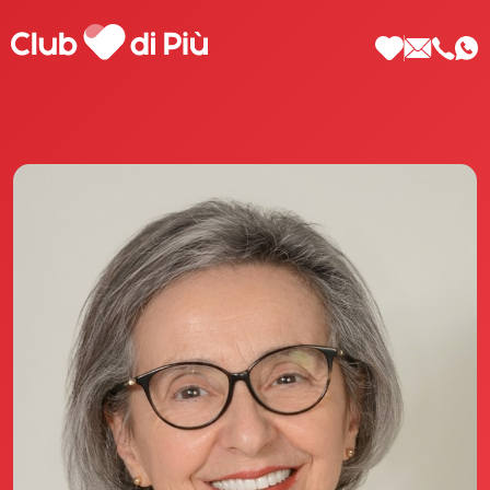
Scopri Club di Più
Le testimonianze Club di Più
La fondatrice Valeria Pilla
Annunci Donne
Agenzia matrimoniale Club di Più
Love Notebook