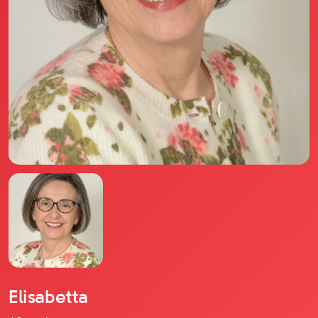
Il libro Donna di Cuori
Quanto costa Club di Più
Love Academy
Domande Frequenti
Impegno Sociale
Le nostre sedi
Facebook
YouTube
Instagram
TikTok
Elisabetta