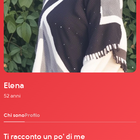
Il libro Donna di Cuori
Quanto costa Club di Più
Love Academy
Domande Frequenti
Impegno Sociale
Le nostre sedi
Facebook
YouTube
Instagram
Elena
TikTok
52 anni
Chi sono
Profilo
Ti racconto un po' di me