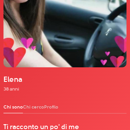
Il libro Donna di Cuori
Quanto costa Club di Più
Love Academy
Domande Frequenti
Impegno Sociale
Le nostre sedi
Facebook
YouTube
Instagram
Elena
TikTok
38 anni
Chi sono
Chi cerco
Profilo
Ti racconto un po' di me