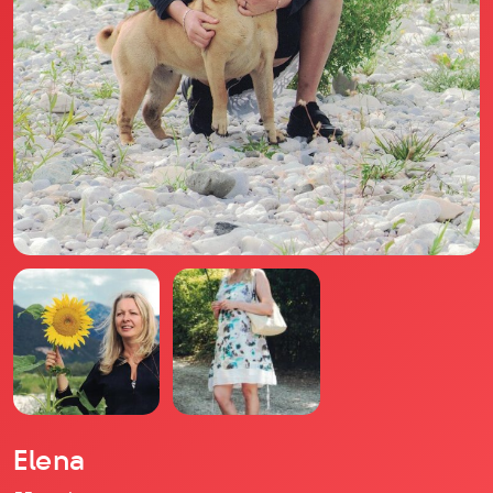
Il libro Donna di Cuori
Quanto costa Club di Più
Love Academy
Domande Frequenti
Impegno Sociale
Le nostre sedi
Facebook
YouTube
Instagram
TikTok
Elena