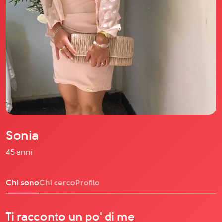
Il libro Donna di Cuori
Quanto costa Club di Più
Love Academy
Domande Frequenti
Impegno Sociale
Le nostre sedi
Facebook
YouTube
Instagram
Sonia
TikTok
45 anni
Chi sono
Chi cerco
Profilo
Ti racconto un po' di me