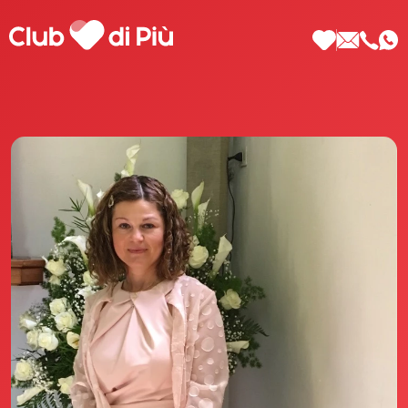
Scopri Club di Più
Le testimonianze Club di Più
La fondatrice Valeria Pilla
Annunci Donne
Agenzia matrimoniale Club di Più
Love Notebook