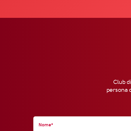
Club di
persona d