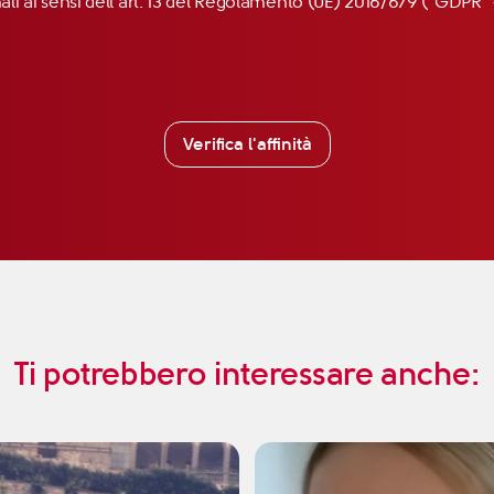
nali ai sensi dell’art. 13 del Regolamento (UE) 2016/679 (“GDP
Verifica l'affinità
Ti potrebbero interessare anche: