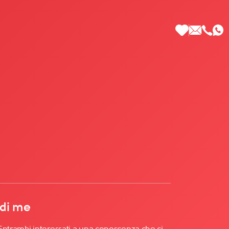
 di Più
 di me
! Entrambi interessati a una conoscenza che ci