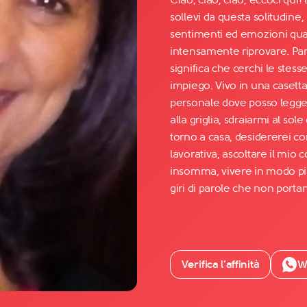
sollevi da questa solitudine
sentimenti ed emozioni qua
Facebook
intensamente riprovare. Parl
YouTube
significa che cerchi le ste
impiego. Vivo in una casetta
Instagram
personale dove posso leggere
TikTok
alla griglia, sdraiarmi al so
torno a casa, desidererei co
lavorativa, ascoltare il mio
insomma, vivere in modo pi
giri di parole che non portan
Verifica l’affinità
W