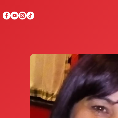
Scopri Club di Più
Le testimonianze Club 
La fondatrice Valeria Pi