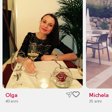
Olga
Michela
40 anni
35 anni