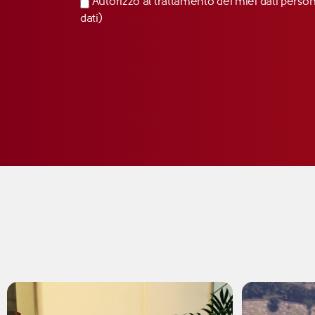
Autorizzo al trattamento dei miei dati perso
dati)