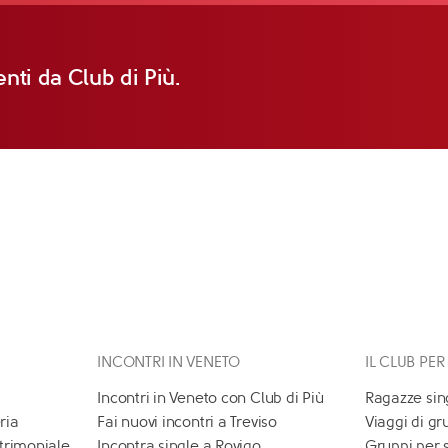
nti da Club di Più.
INCONTRI IN VENETO
IL CLUB PER
Incontri in Veneto con Club di Più
Ragazze sin
ria
Fai nuovi incontri a Treviso
Viaggi di gr
atrimoniale
Incontra single a Rovigo
Gruppi per 