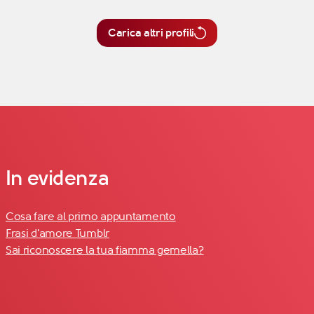
Carica altri profili
In evidenza
Cosa fare al primo appuntamento
Frasi d'amore Tumblr
Sai riconoscere la tua fiamma gemella?