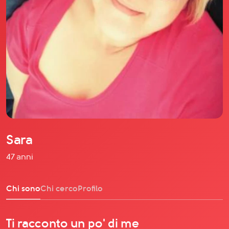
Il libro Donna di Cuori
Quanto costa Club di Più
Love Academy
Domande Frequenti
Impegno Sociale
Le nostre sedi
Facebook
YouTube
Instagram
Sara
TikTok
47 anni
Chi sono
Chi cerco
Profilo
Ti racconto un po' di me