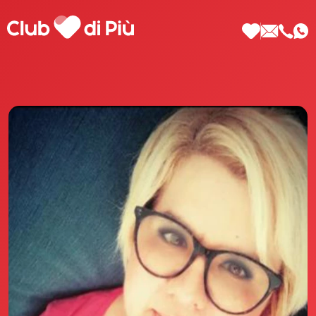
Scopri Club di Più
Le testimonianze Club di Più
La fondatrice Valeria Pilla
Annunci Donne
Agenzia matrimoniale Club di Più
Love Notebook