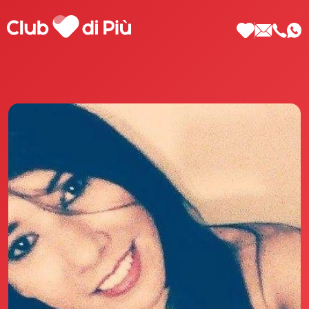
Scopri Club di Più
Le testimonianze Club di Più
La fondatrice Valeria Pilla
Annunci Donne
Agenzia matrimoniale Club di Più
Love Notebook