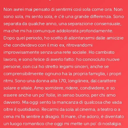
Non avrei mai pensato di sentirmi così sola come ora. Non
sono sola, mi sento sola, e c’è una grande differenza. Sono
separata da qualche anno, una separazione consensuale,
ma che mi ha comunque addolorata profondamente.
Dopo quel periodo, ho scelto di allontanarmi dalle amicizie
che condividevo con il mio ex, ritrovandomi
improvvisamente senza una rete sociale. Ho cambiato
lavoro, e sono felice di averlo fatto: ho conosciuto nuove
persone, con cui ho stretto legami sinceri, anche se
comprensibilmente ognuno ha la propria famiglia, i propri
ritmi. Sono una donna alta 1.70, longilinea, dal carattere
solare e vitale. Amo sorridere, ridere, condividere, e so
essere anche un po’ folle, in senso buono, per chi amo
davvero. Ma oggi sento la mancanza di qualcosa che vada
oltre il quotidiano. Recarmi da sola al cinema, a teatro o a
cena mi fa sentire a disagio. Il mare, che adoro, è diventato
un luogo romantico che oggi mi mette un po’ di nostalgia.