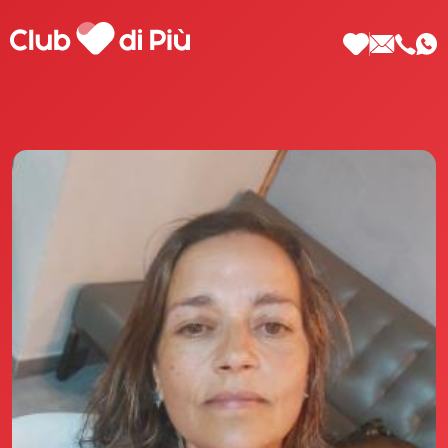
Scopri Club di Più
Le testimonianze Club di Più
La fondatrice Valeria Pilla
Annunci Donne
Agenzia matrimoniale Club di Più
Love Notebook