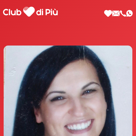
Scopri Club di Più
Le testimonianze Club di Più
La fondatrice Valeria Pilla
Annunci Donne
Agenzia matrimoniale Club di Più
Love Notebook