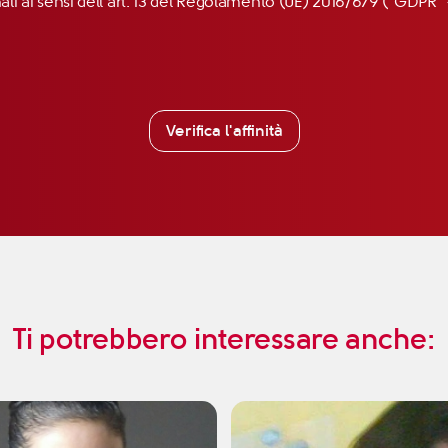
nali ai sensi dell’art. 13 del Regolamento (UE) 2016/679 (“GDP
Verifica l'affinità
Ti potrebbero interessare anche: