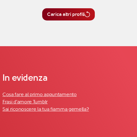
Carica altri profili
In evidenza
Cosa fare al primo appuntamento
Frasi d'amore Tumblr
Sai riconoscere la tua fiamma gemella?