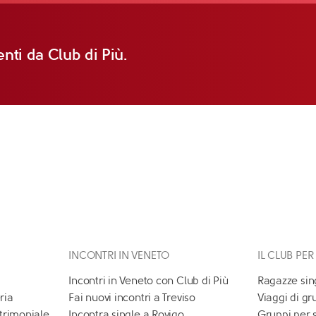
nti da Club di Più.
INCONTRI IN VENETO
IL CLUB PER
Incontri in Veneto con Club di Più
Ragazze sin
ria
Fai nuovi incontri a Treviso
Viaggi di gr
atrimoniale
Incontra single a Rovigo
Gruppi per 