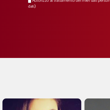
Autorizzo al trattamento dei miei dati perso
dati)