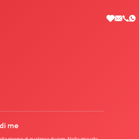
 di Più
 di me
a ricerca di qualcosa di vero. Nella mia vita