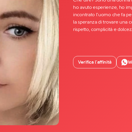
ho avuto esperienze, ho im
incontrato l’uomo che fa pe
Facebook
la speranza di trovare una c
YouTube
rispetto, complicità e dolcez
Instagram
TikTok
Verifica l’affinità
W