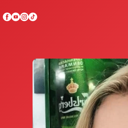
Scopri Club di Più
Le testimonianze Club 
La fondatrice Valeria Pi