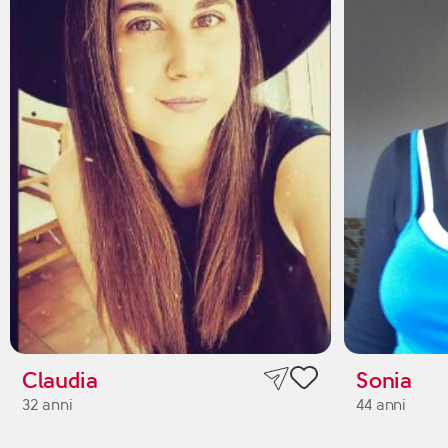
Claudia
Sonia
32 anni
44 anni