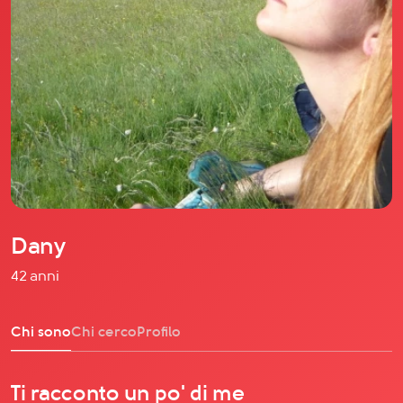
Il libro Donna di Cuori
Quanto costa Club di Più
Love Academy
Domande Frequenti
Impegno Sociale
Le nostre sedi
Facebook
YouTube
Instagram
Dany
TikTok
42 anni
Chi sono
Chi cerco
Profilo
Ti racconto un po' di me