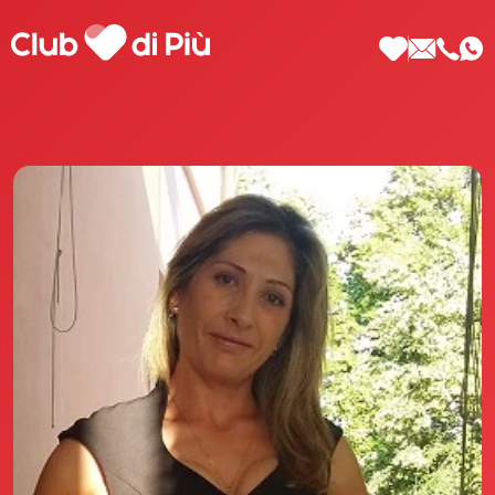
Scopri Club di Più
Le testimonianze Club di Più
La fondatrice Valeria Pilla
Annunci Donne
Agenzia matrimoniale Club di Più
Love Notebook