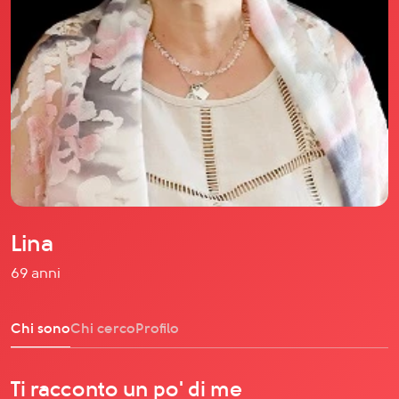
Il libro Donna di Cuori
Quanto costa Club di Più
Love Academy
Domande Frequenti
Impegno Sociale
Le nostre sedi
Facebook
YouTube
Instagram
Lina
TikTok
69 anni
Chi sono
Chi cerco
Profilo
Ti racconto un po' di me