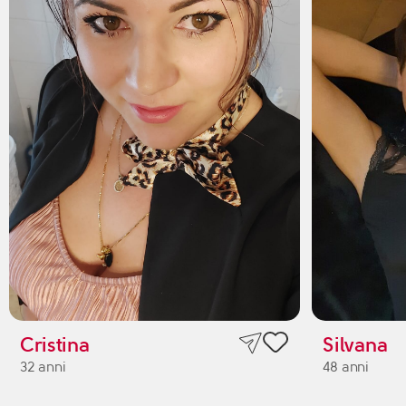
Cristina
Silvana
32 anni
48 anni