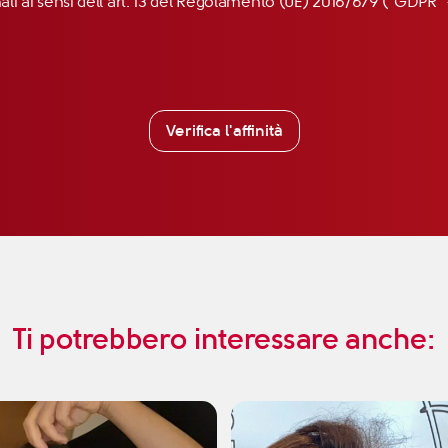
nali ai sensi dell’art. 13 del Regolamento (UE) 2016/679 (“GDP
Verifica l'affinità
Ti potrebbero interessare anche: