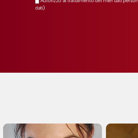
Autorizzo al trattamento dei miei dati perso
dati)