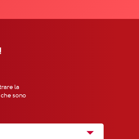
!
trare la
, che sono