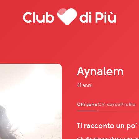
Aynalem
Agenzia matrimoniale Club
41 anni
Love Notebook
Il libro Donna di Cuori
di Più
Chi sono
Chi cerco
Profilo
Quanto costa Club di Più
Love Academy
lla
Domande Frequenti
Ti racconto un po'
Impegno Sociale
Le nostre sedi
Gli altri dicono di me che s