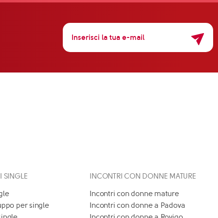
 I SINGLE
INCONTRI CON DONNE MATURE
gle
Incontri con donne mature
uppo per single
Incontri con donne a Padova
single
Incontri con donne a Rovigo