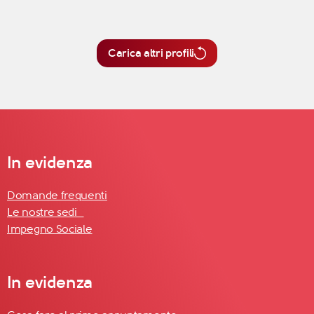
Carica altri profili
In evidenza
Domande frequenti
Le nostre sedi
Impegno Sociale
In evidenza