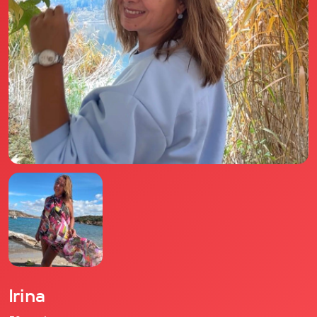
Il libro Donna di Cuori
Quanto costa Club di Più
Love Academy
Domande Frequenti
Impegno Sociale
Le nostre sedi
Facebook
YouTube
Instagram
TikTok
Irina