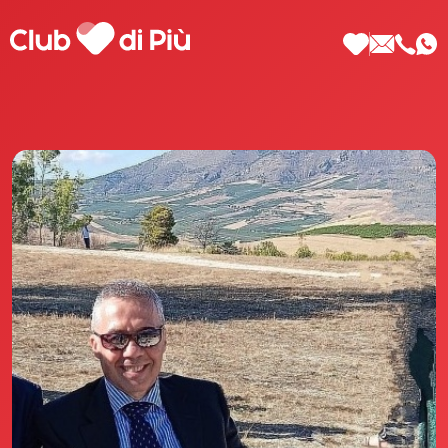
Scopri Club di Più
Le testimonianze Club di Più
La fondatrice Valeria Pilla
Annunci Donne
Agenzia matrimoniale Club di Più
Love Notebook