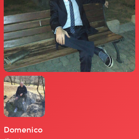
Il libro Donna di Cuori
Quanto costa Club di Più
Love Academy
Domande Frequenti
Impegno Sociale
Le nostre sedi
Facebook
YouTube
Instagram
TikTok
Domenico