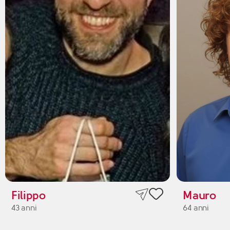
Filippo
Mauro
43 anni
64 anni