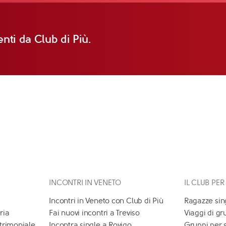
nti da Club di Più.
INCONTRI IN VENETO
IL CLUB PER
Incontri in Veneto con Club di Più
Ragazze sin
ria
Fai nuovi incontri a Treviso
Viaggi di gr
atrimoniale
Incontra single a Rovigo
Gruppi per 