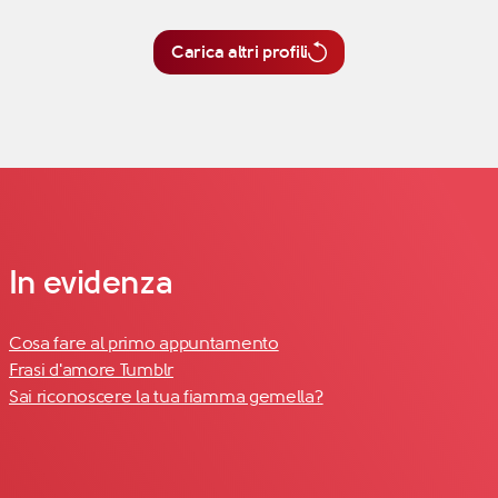
Carica altri profili
In evidenza
Cosa fare al primo appuntamento
Frasi d'amore Tumblr
Sai riconoscere la tua fiamma gemella?