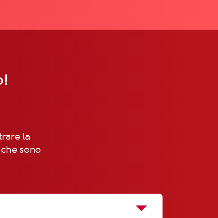
o!
trare la
, che sono