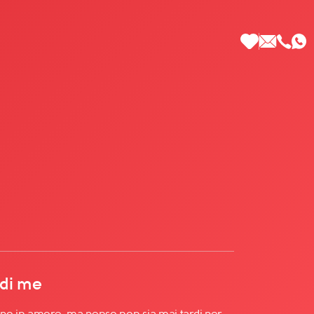
 di Più
 di me
po in amore, ma penso non sia mai tardi per