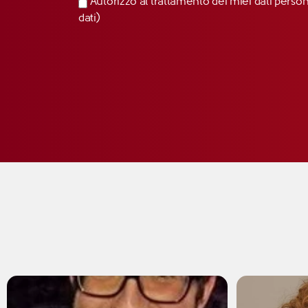
Autorizzo al trattamento dei miei dati perso
dati)