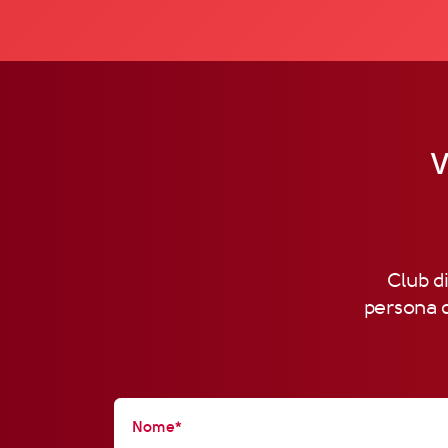
V
Club di
persona d