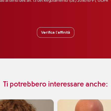
nali ai sensi dell’art. 13 del Regolamento (UE) 2016/679 (“GDP
Verifica l'affinità
Ti potrebbero interessare anche: