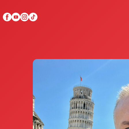
Scopri Club di Più
Le testimonianze Club 
La fondatrice Valeria Pi