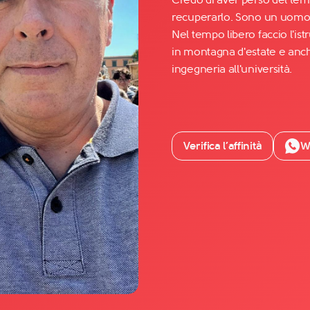
recuperarlo. Sono un uomo 
Nel tempo libero faccio l'is
Facebook
in montagna d'estate e anch
YouTube
ingegneria all'università.
Instagram
TikTok
Verifica l’affinità
W