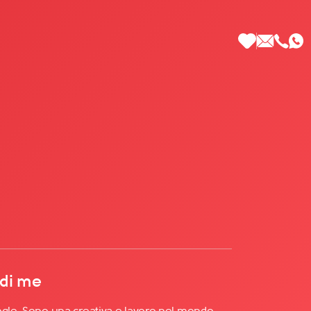
 di Più
 di me
ngle. Sono una creativa e lavoro nel mondo