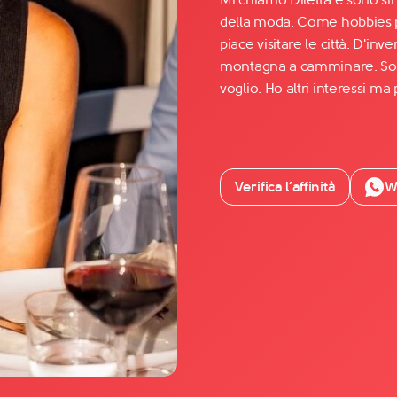
della moda. Come hobbies pr
piace visitare le città. D'in
Facebook
montagna a camminare. Sono
YouTube
voglio. Ho altri interessi ma 
Instagram
TikTok
Verifica l’affinità
W