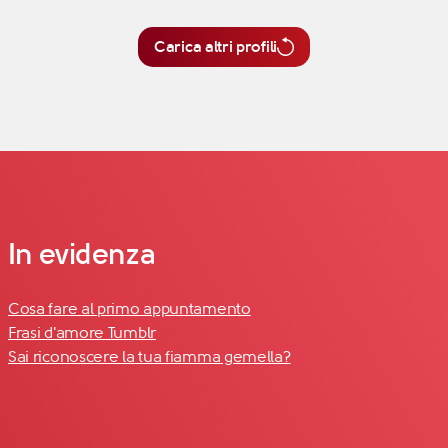
Carica altri profili
In evidenza
Cosa fare al primo appuntamento
Frasi d'amore Tumblr
Sai riconoscere la tua fiamma gemella?