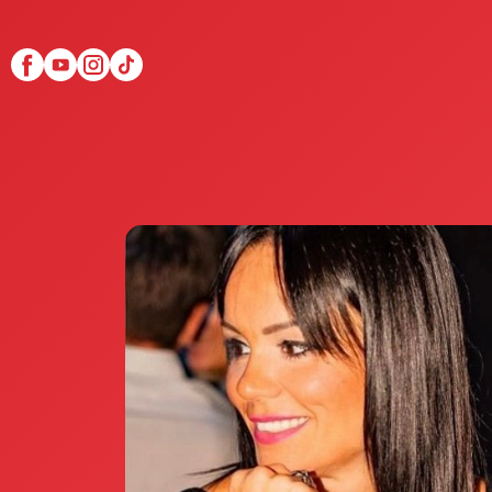
Scopri Club di Più
Le testimonianze Club 
La fondatrice Valeria Pi