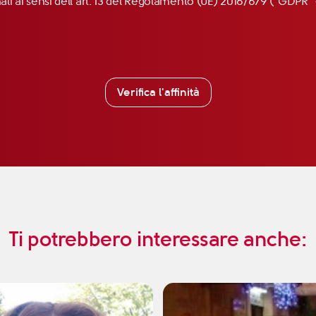
nali ai sensi dell’art. 13 del Regolamento (UE) 2016/679 (“GDP
Verifica l'affinità
Ti potrebbero interessare anche: