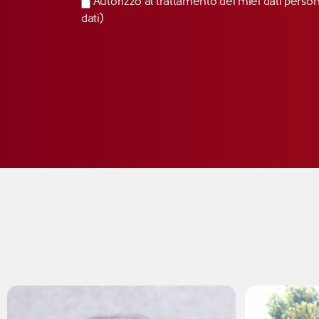
Autorizzo al trattamento dei miei dati perso
dati)