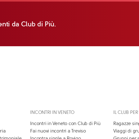
nti da Club di Più.
INCONTRI IN VENETO
IL CLUB PER
Incontri in Veneto con Club di Più
Ragazze sin
ria
Fai nuovi incontri a Treviso
Viaggi di gr
atrimoniale
Incontra single a Rovigo
Gruppi per 