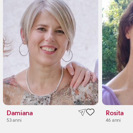
Damiana
Rosita
53 anni
46 anni