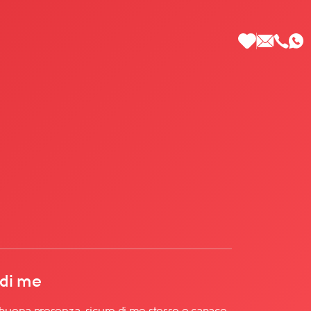
 di Più
 di me
uona presenza, sicuro di me stesso e capace