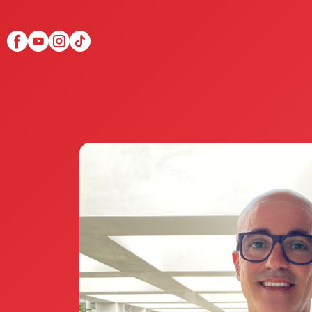
Scopri Club di Più
Le testimonianze Club 
La fondatrice Valeria Pi