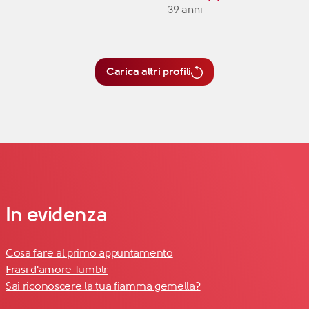
39 anni
Carica altri profili
In evidenza
Cosa fare al primo appuntamento
Frasi d'amore Tumblr
Sai riconoscere la tua fiamma gemella?