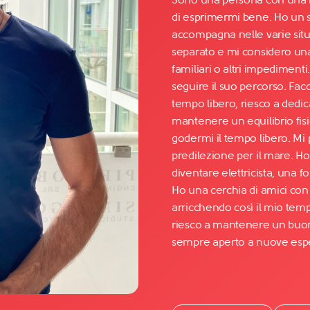
di esprimermi bene. Ho un 
accompagna nelle varie situa
Facebook
separato e mi considero una
YouTube
familiari o altri impedimenti
seguire il suo percorso. Fac
Instagram
tempo libero, riesco a dedic
TikTok
mantenere un equilibrio fis
godermi il tempo libero. Mi 
predilezione per il mare. H
diventare elettricista, una 
Ho una cerchia di amici con i
arricchendo così il mio temp
riesco a mantenere un buon 
sempre aperto a nuove esp