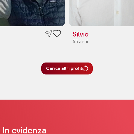
Silvio
55 anni
Carica altri profili
In evidenza