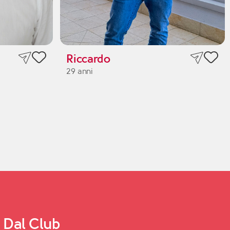
Riccardo
29 anni
Dal Club