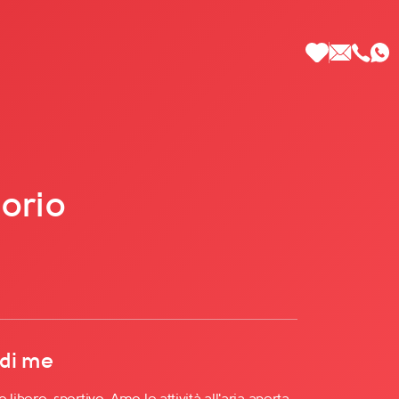
orio
 di Più
 di me
 libero, sportivo. Amo le attività all'aria aperta,