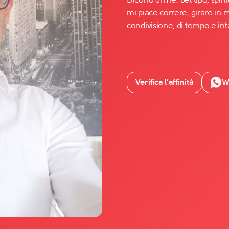
mi piace correre, girare in m
condivisione, di tempo e inte
Facebook
YouTube
Instagram
Verifica l’affinità
W
TikTok