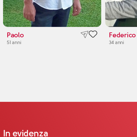
Paolo
Federico
51 anni
34 anni
In evidenza