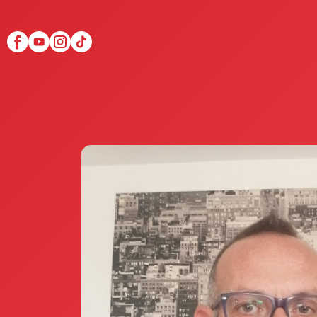
Scopri Club di Più
Le testimonianze Club 
La fondatrice Valeria Pi