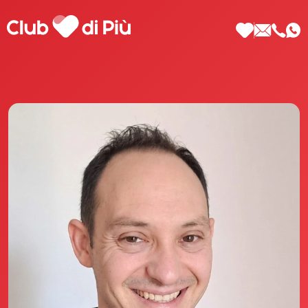
Scopri Club di Più
Le testimonianze Club di Più
La fondatrice Valeria Pilla
Annunci Donne
Agenzia matrimoniale Club di Più
Love Notebook