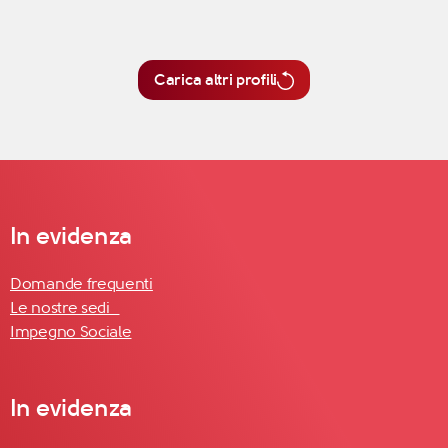
Carica altri profili
In evidenza
Domande frequenti
Le nostre sedi
Impegno Sociale
In evidenza