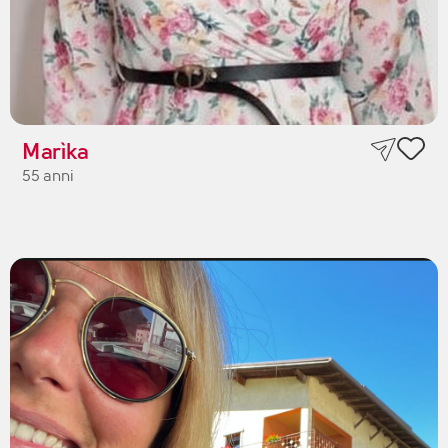
Marìka
55 anni