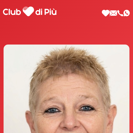
Scopri Club di Più
Le testimonianze Club di Più
La fondatrice Valeria Pilla
Annunci Donne
Agenzia matrimoniale Club di Più
Love Notebook