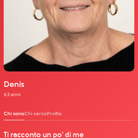
Il libro Donna di Cuori
Quanto costa Club di Più
Love Academy
Domande Frequenti
Impegno Sociale
Le nostre sedi
Facebook
YouTube
Instagram
Denis
TikTok
63 anni
Chi sono
Chi cerco
Profilo
Ti racconto un po' di me