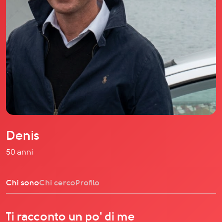
Il libro Donna di Cuori
Quanto costa Club di Più
Love Academy
Domande Frequenti
Impegno Sociale
Le nostre sedi
Facebook
YouTube
Instagram
Denis
TikTok
50 anni
Chi sono
Chi cerco
Profilo
Ti racconto un po' di me