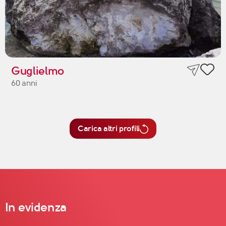
Guglielmo
60 anni
Carica altri profili
In evidenza