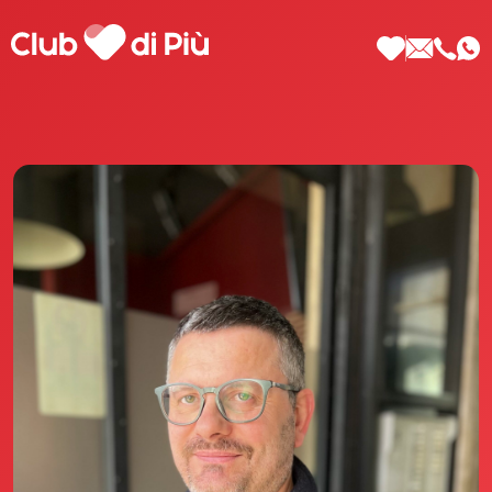
Scopri Club di Più
Le testimonianze Club di Più
La fondatrice Valeria Pilla
Annunci Donne
Agenzia matrimoniale Club di Più
Love Notebook