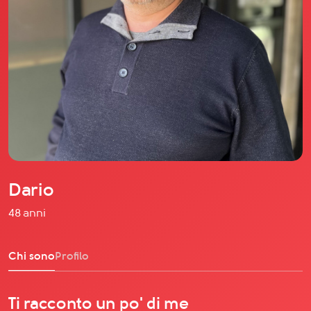
Il libro Donna di Cuori
Quanto costa Club di Più
Love Academy
Domande Frequenti
Impegno Sociale
Le nostre sedi
Facebook
YouTube
Instagram
Dario
TikTok
48 anni
Chi sono
Profilo
Ti racconto un po' di me