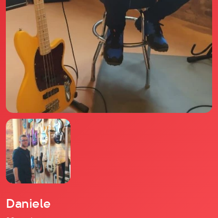
Il libro Donna di Cuori
Quanto costa Club di Più
Love Academy
Domande Frequenti
Impegno Sociale
Le nostre sedi
Facebook
YouTube
Instagram
TikTok
Daniele