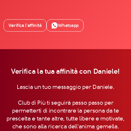
Il libro Donna di Cuori
Quanto costa Club di Più
Love Academy
Domande Frequenti
Verifica l’affinità
Whatsapp
Impegno Sociale
Le nostre sedi
Facebook
YouTube
Verifica la tua affinità con Daniele!
Instagram
Lascia un tuo messaggio per Daniele.
TikTok
Club di Più ti seguirà passo passo per
permetterti di incontrare la persona da te
prescelta e tante altre, tutte libere e motivate,
che sono alla ricerca dell'anima gemella.