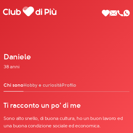
Daniele
Scopri Club di Più
38 anni
Le testimonianze Club di Più
La fondatrice Valeria Pilla
Chi sono
Hobby e curiosità
Profilo
Annunci Donne
Ti racconto un po' di me
Sono alto snello, di buona cultura, ho un buon lavoro ed
Agenzia matrimoniale Club di Più
una buona condizione sociale ed economica.
Love Notebook