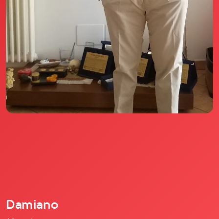
Il libro Donna di Cuori
Quanto costa Club di Più
Love Academy
Domande Frequenti
Impegno Sociale
Le nostre sedi
Facebook
YouTube
Instagram
TikTok
Damiano