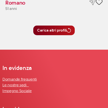
Romano
51 anni
Carica altri profili
In evidenza
Domande frequenti
Le nostre sedi
Impegno Sociale