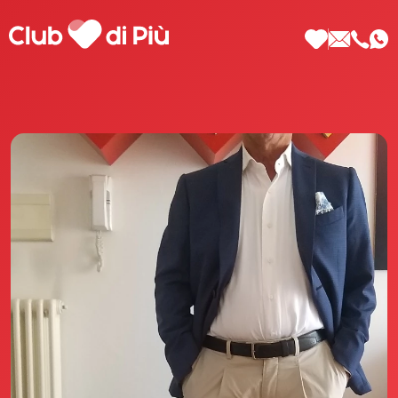
Scopri Club di Più
Le testimonianze Club di Più
La fondatrice Valeria Pilla
Annunci Donne
Agenzia matrimoniale Club di Più
Love Notebook