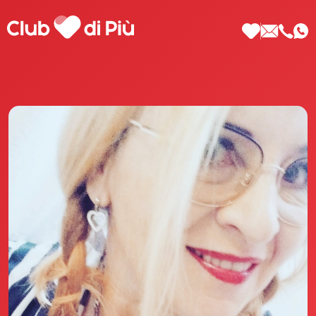
Scopri Club di Più
Le testimonianze Club di Più
La fondatrice Valeria Pilla
Annunci Donne
Agenzia matrimoniale Club di Più
Love Notebook