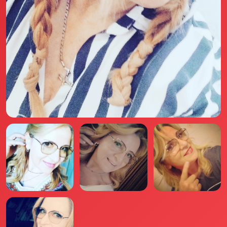
Il libro Donna di Cuori
Quanto costa Club di Più
Love Academy
Domande Frequenti
Impegno Sociale
Le nostre sedi
Facebook
YouTube
Instagram
TikTok