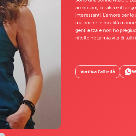
americani, la salsa e il tang
interessanti. L'amore per lo
Facebook
ma anche in località marine
YouTube
gentilezza e non ho pregiudi
riflette nella mia vita di tutti 
Instagram
TikTok
Verifica l’affinità
W