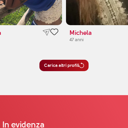
a
Michela
47 anni
Carica altri profili
In evidenza