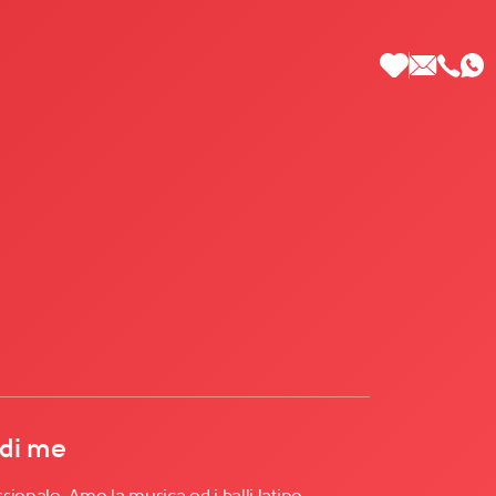
 di Più
 di me
ionale. Amo la musica ed i balli latino-