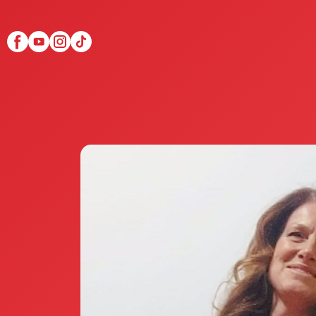
Scopri Club di Più
Le testimonianze Club 
La fondatrice Valeria Pi