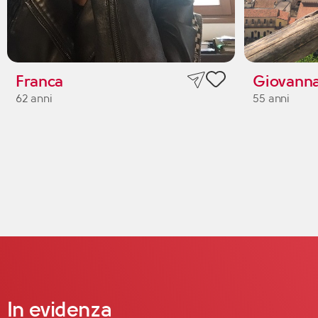
Franca
Giovann
62 anni
55 anni
In evidenza