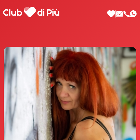
Scopri Club di Più
Le testimonianze Club di Più
La fondatrice Valeria Pilla
Annunci Donne
Agenzia matrimoniale Club di Più
Love Notebook