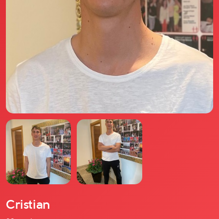
Il libro Donna di Cuori
Quanto costa Club di Più
Love Academy
Domande Frequenti
Impegno Sociale
Le nostre sedi
Facebook
YouTube
Instagram
TikTok
Cristian