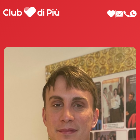
Scopri Club di Più
Le testimonianze Club di Più
La fondatrice Valeria Pilla
Annunci Donne
Agenzia matrimoniale Club di Più
Love Notebook