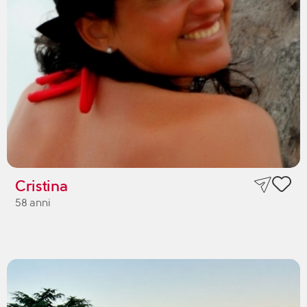
Cristina
58 anni