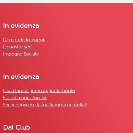
In evidenza
Domande frequenti
Le nostre sedi
Impegno Sociale
In evidenza
Cosa fare al primo appuntamento
Frasi d'amore Tumblr
Sai riconoscere la tua fiamma gemella?
Dal Club