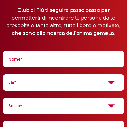
Club di Più ti seguirà passo passo per
permetterti di incontrare la persona da te
prescelta e tante altre, tutte libere e motivate,
che sono alla ricerca dell'anima gemella.