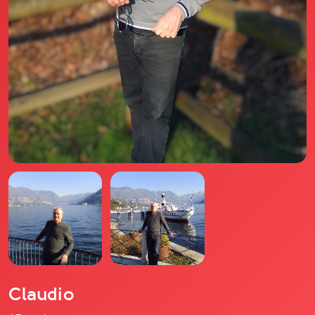
Il libro Donna di Cuori
Quanto costa Club di Più
Love Academy
Domande Frequenti
Impegno Sociale
Le nostre sedi
Facebook
YouTube
Instagram
TikTok
Claudio