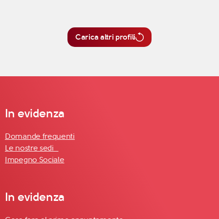
Carica altri profili
In evidenza
Domande frequenti
Le nostre sedi
Impegno Sociale
In evidenza