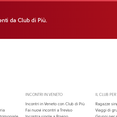
nti da Club di Più.
INCONTRI IN VENETO
IL CLUB PER
Incontri in Veneto con Club di Più
Ragazze sin
ria
Fai nuovi incontri a Treviso
Viaggi di gr
atrimoniale
Incontra single a Rovigo
Gruppi per 