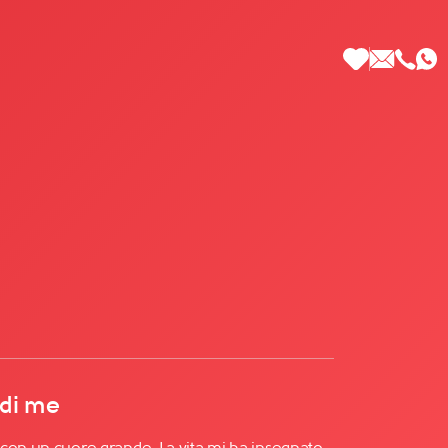
 di Più
 di me
con un cuore grande. La vita mi ha insegnato