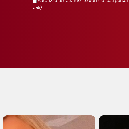
Autorizzo al trattamento dei miei dati perso
dati)