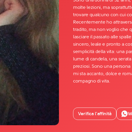
molte lezioni, ma soprattut
trovare qualcuno con cui con
Facebook
Recentemente ho attraversato
YouTube
tradito, ma non voglio che q
lasciare il passato alle spal
Instagram
sincero, leale e pronto a co
TikTok
semplicità della vita: una 
lume di candela, una serata
preziosi. Sono una persona 
mi sta accanto, dolce e roma
compagno di vita.
Verifica l’affinità
W