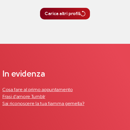
Carica altri profili
In evidenza
Cosa fare al primo appuntamento
Frasi d'amore Tumblr
Sai riconoscere la tua fiamma gemella?