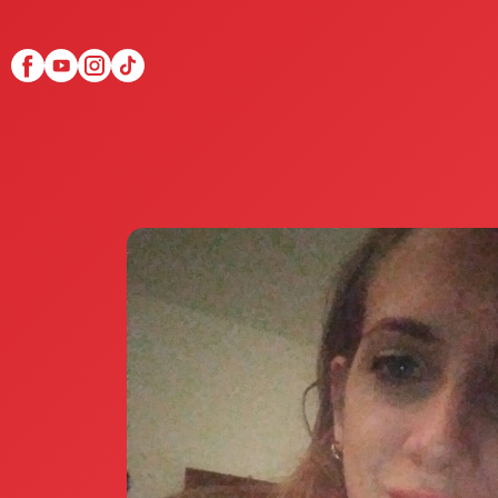
Scopri Club di Più
Le testimonianze Club 
La fondatrice Valeria Pi