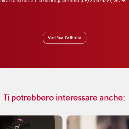
nali ai sensi dell’art. 13 del Regolamento (UE) 2016/679 (“GDP
Verifica l'affinità
Ti potrebbero interessare anche: