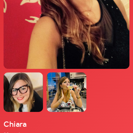
Il libro Donna di Cuori
Quanto costa Club di Più
Love Academy
Domande Frequenti
Impegno Sociale
Le nostre sedi
Facebook
YouTube
Instagram
TikTok
Chiara