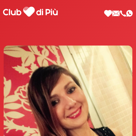
Scopri Club di Più
Le testimonianze Club di Più
La fondatrice Valeria Pilla
Annunci Donne
Agenzia matrimoniale Club di Più
Love Notebook