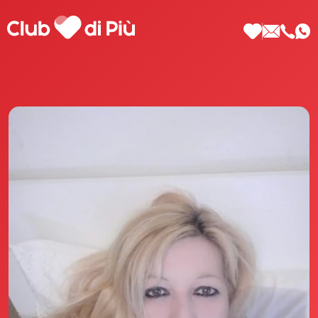
Scopri Club di Più
Le testimonianze Club di Più
La fondatrice Valeria Pilla
Annunci Donne
Agenzia matrimoniale Club di Più
Love Notebook