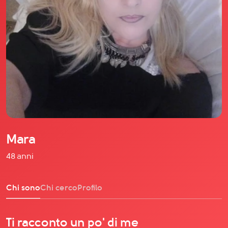
Il libro Donna di Cuori
Quanto costa Club di Più
Love Academy
Domande Frequenti
Impegno Sociale
Le nostre sedi
Facebook
YouTube
Instagram
Mara
TikTok
48 anni
Chi sono
Chi cerco
Profilo
Ti racconto un po' di me