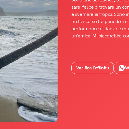
sarei felice di trovare un c
e svernare ai tropici. Son
Facebook
ho trascorso tre periodi di d
YouTube
performance di danza e mus
un'amica. Mi piacerebbe con
Instagram
TikTok
Verifica l’affinità
W