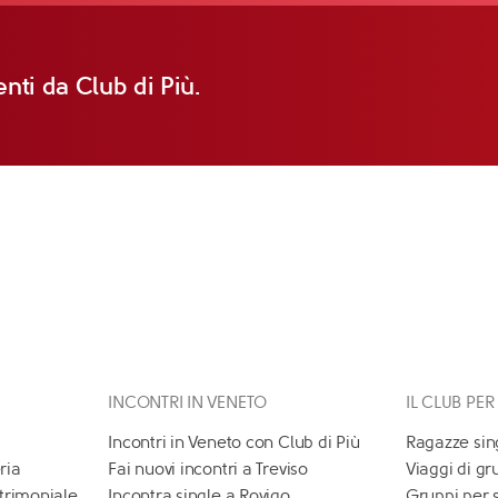
nti da Club di Più.
INCONTRI IN VENETO
IL CLUB PER
Incontri in Veneto con Club di Più
Ragazze sin
ria
Fai nuovi incontri a Treviso
Viaggi di gr
atrimoniale
Incontra single a Rovigo
Gruppi per 