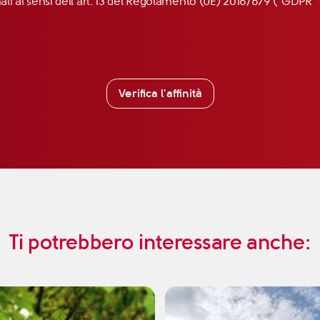
nali ai sensi dell’art. 13 del Regolamento (UE) 2016/679 (“GDP
Verifica l'affinità
Ti potrebbero interessare anche: