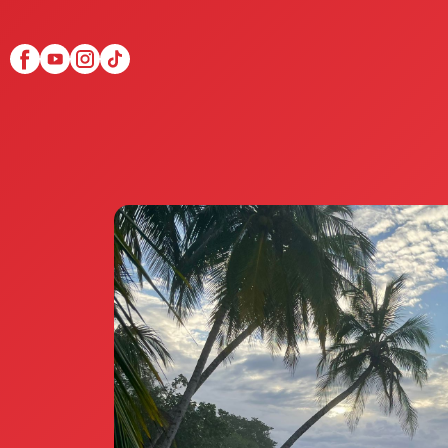
Scopri Club di Più
Le testimonianze Club 
La fondatrice Valeria Pi