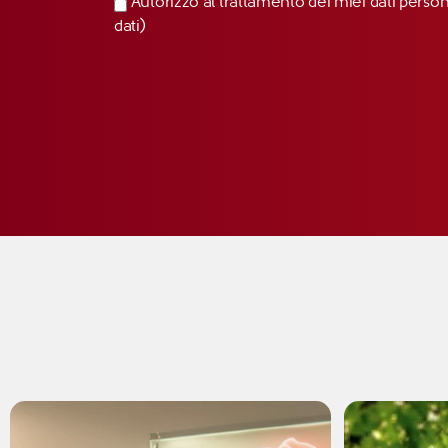
Autorizzo al trattamento dei miei dati perso
dati)