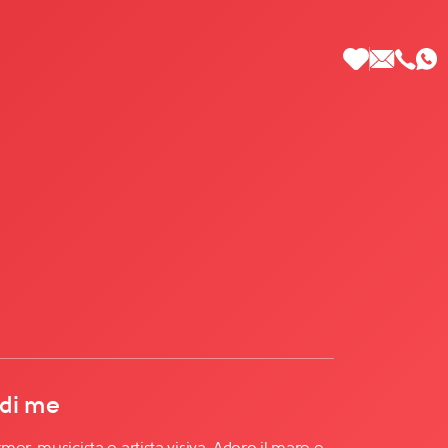
 di Più
 di me
er, musicista e artista visiva. Adoro il mare e