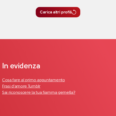
Carica altri profili
In evidenza
Cosa fare al primo appuntamento
Frasi d'amore Tumblr
Sai riconoscere la tua fiamma gemella?