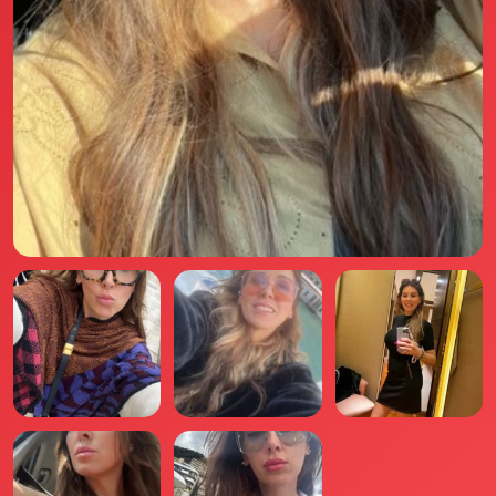
Il libro Donna di Cuori
Quanto costa Club di Più
Love Academy
Domande Frequenti
Impegno Sociale
Le nostre sedi
Facebook
YouTube
Instagram
TikTok