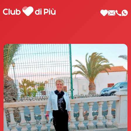
Scopri Club di Più
Le testimonianze Club di Più
La fondatrice Valeria Pilla
Annunci Donne
Agenzia matrimoniale Club di Più
Love Notebook