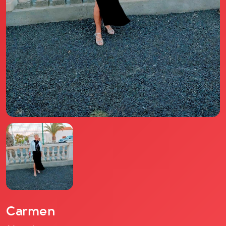
Il libro Donna di Cuori
Quanto costa Club di Più
Love Academy
Domande Frequenti
Impegno Sociale
Le nostre sedi
Facebook
YouTube
Instagram
TikTok
Carmen