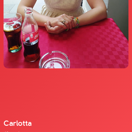
Il libro Donna di Cuori
Quanto costa Club di Più
Love Academy
Domande Frequenti
Impegno Sociale
Le nostre sedi
Facebook
YouTube
Instagram
TikTok
Carlotta