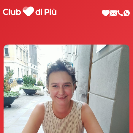
Scopri Club di Più
Le testimonianze Club di Più
La fondatrice Valeria Pilla
Annunci Donne
Agenzia matrimoniale Club di Più
Love Notebook