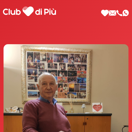
Scopri Club di Più
Le testimonianze Club di Più
La fondatrice Valeria Pilla
Annunci Donne
Agenzia matrimoniale Club di Più
Love Notebook