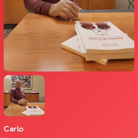
Il libro Donna di Cuori
Quanto costa Club di Più
Love Academy
Domande Frequenti
Impegno Sociale
Le nostre sedi
Facebook
YouTube
Instagram
TikTok
Carlo